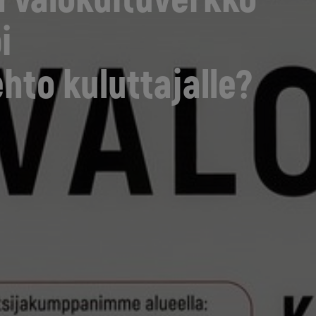
i
hto kuluttajalle?