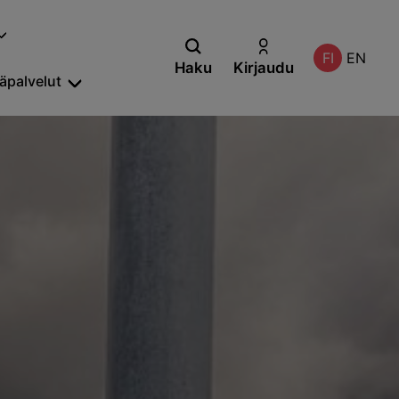
FI
EN
Haku
Kirjaudu
säpalvelut