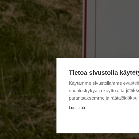
Tietoa sivustolla käytet
Käytämme sivustollamme evästei
suorituskykyä ja käyttöä, tarjot
parantaaksemme ja räätälöidäksem
Lue lisää