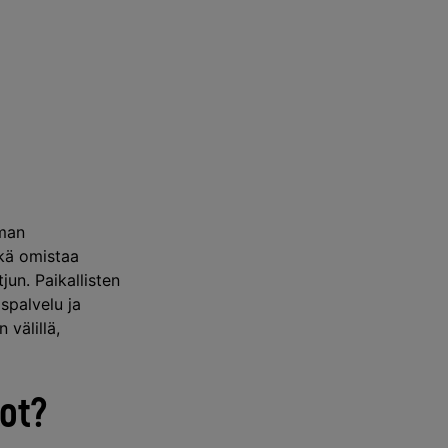
mman
ekä omistaa
un. Paikallisten
spalvelu ja
välillä,
kot?