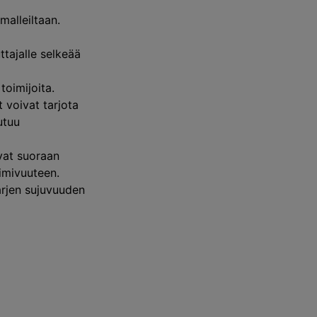
malleiltaan.
i
ttajalle selkeää
toimijoita.
t voivat tarjota
utuu
vat suoraan
imivuuteen.
 arjen sujuvuuden