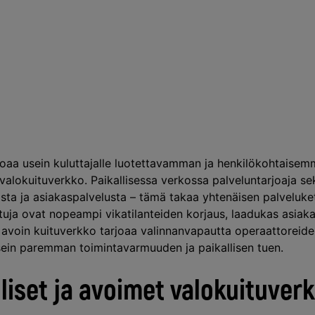
rjoaa usein kuluttajalle luotettavamman ja henkilökohtaise
alokuituverkko. Paikallisessa verkossa palveluntarjoaja s
sta ja asiakaspalvelusta – tämä takaa yhtenäisen palveluketj
tuja ovat nopeampi vikatilanteiden korjaus, laadukas asiaka
 avoin kuituverkko tarjoaa valinnanvapautta operaattoreiden 
sein paremman toimintavarmuuden ja paikallisen tuen.
lliset ja avoimet valokuituver