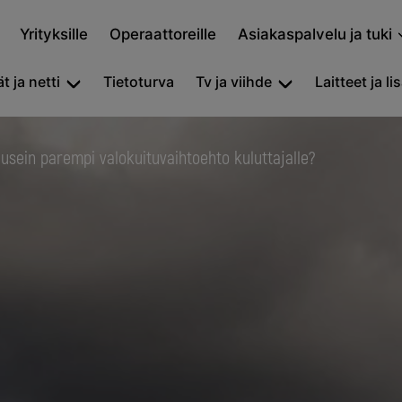
Yrityksille
Operaattoreille
Asiakaspalvelu ja tuki
t ja netti
Tietoturva
Tv ja viihde
Laitteet ja li
 usein parempi valokuituvaihtoehto kuluttajalle?