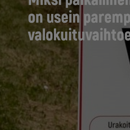
on usein paremp
valokuituvaihtoe