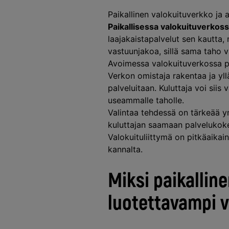
Paikallinen valokuituverkko ja 
Paikallisessa valokuituverkos
laajakaistapalvelut sen kautta,
vastuunjakoa, sillä sama taho va
Avoimessa valokuituverkossa puo
Verkon omistaja rakentaa ja yllä
palveluitaan. Kuluttaja voi siis
useammalle taholle.
Valintaa tehdessä on tärkeää y
kuluttajan saamaan palvelukoke
Valokuituliittymä on pitkäaikai
kannalta.
Miksi paikallin
luotettavampi 