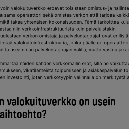
avoin valokuituverkko eroavat toisistaan omistus- ja hallinta
sa
sama operaattori sekä omistaa verkon että tarjoaa kaikk
 mikä takaa yhtenäisen kokonaisuuden. Tämä tarkoittaa kulu
staa niin verkkoinfrastruktuurista kuin palveluistakin.
lestaan verkon omistaja ja palveluntarjoajat ovat erillisiä 
pitää valokuituinfrastruktuuria, jonka päälle eri operaattori
 valita useamman palveluntarjoajan välillä, mutta vastuu jaka
mmärtää näiden kahden verkkomallin erot, sillä ne vaikutta
mukseen, vikatilanteista toipumiseen ja asiakaspalvelun to
nen investointi, joten verkkotyypin valinnalla on merkitystä
en valokuituverkko on usein
vaihtoehto?