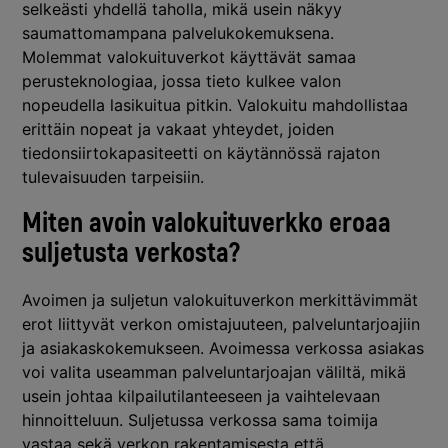
selkeästi yhdellä taholla, mikä usein näkyy
saumattomampana palvelukokemuksena.
Molemmat valokuituverkot käyttävät samaa
perusteknologiaa, jossa tieto kulkee valon
nopeudella lasikuitua pitkin. Valokuitu mahdollistaa
erittäin nopeat ja vakaat yhteydet, joiden
tiedonsiirtokapasiteetti on käytännössä rajaton
tulevaisuuden tarpeisiin.
Miten avoin valokuituverkko eroaa
suljetusta verkosta?
Avoimen ja suljetun valokuituverkon merkittävimmät
erot liittyvät verkon omistajuuteen, palveluntarjoajiin
ja asiakaskokemukseen. Avoimessa verkossa asiakas
voi valita useamman palveluntarjoajan väliltä, mikä
usein johtaa kilpailutilanteeseen ja vaihtelevaan
hinnoitteluun. Suljetussa verkossa sama toimija
vastaa sekä verkon rakentamisesta että