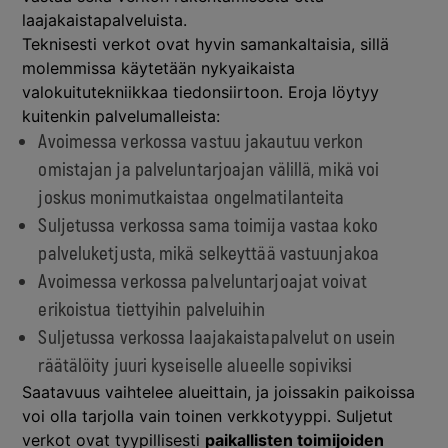
laajakaistapalveluista.
Teknisesti verkot ovat hyvin samankaltaisia, sillä
molemmissa käytetään nykyaikaista
valokuitutekniikkaa tiedonsiirtoon. Eroja löytyy
kuitenkin palvelumalleista:
Avoimessa verkossa vastuu jakautuu verkon
omistajan ja palveluntarjoajan välillä, mikä voi
joskus monimutkaistaa ongelmatilanteita
Suljetussa verkossa sama toimija vastaa koko
palveluketjusta, mikä selkeyttää vastuunjakoa
Avoimessa verkossa palveluntarjoajat voivat
erikoistua tiettyihin palveluihin
Suljetussa verkossa laajakaistapalvelut on usein
räätälöity juuri kyseiselle alueelle sopiviksi
Saatavuus vaihtelee alueittain, ja joissakin paikoissa
voi olla tarjolla vain toinen verkkotyyppi. Suljetut
verkot ovat tyypillisesti
paikallisten toimijoiden