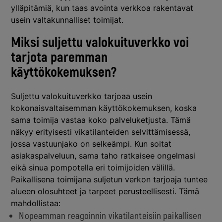
ylläpitämiä, kun taas avointa verkkoa rakentavat
usein valtakunnalliset toimijat.
Miksi suljettu valokuituverkko voi
tarjota paremman
käyttökokemuksen?
Suljettu valokuituverkko tarjoaa usein
kokonaisvaltaisemman käyttökokemuksen, koska
sama toimija vastaa koko palveluketjusta. Tämä
näkyy erityisesti vikatilanteiden selvittämisessä,
jossa vastuunjako on selkeämpi. Kun soitat
asiakaspalveluun, sama taho ratkaisee ongelmasi
eikä sinua pompotella eri toimijoiden välillä.
Paikallisena toimijana suljetun verkon tarjoaja tuntee
alueen olosuhteet ja tarpeet perusteellisesti. Tämä
mahdollistaa:
Nopeamman reagoinnin vikatilanteisiin paikallisen