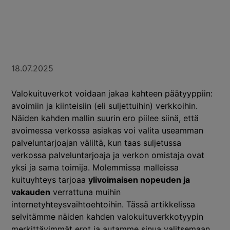
18.07.2025
Valokuituverkot voidaan jakaa kahteen päätyyppiin:
avoimiin ja kiinteisiin (eli suljettuihin) verkkoihin.
Näiden kahden mallin suurin ero piilee siinä, että
avoimessa verkossa asiakas voi valita useamman
palveluntarjoajan väliltä, kun taas suljetussa
verkossa palveluntarjoaja ja verkon omistaja ovat
yksi ja sama toimija. Molemmissa malleissa
kuituyhteys tarjoaa
ylivoimaisen nopeuden ja
vakauden
verrattuna muihin
internetyhteysvaihtoehtoihin. Tässä artikkelissa
selvitämme näiden kahden valokuituverkkotyypin
merkittävimmät erot ja autamme sinua valitsemaan