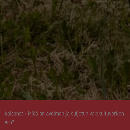
Kaisanet
Mikä on avoimen ja suljetun valokuituverkon
›
ero?