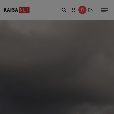
FI
EN