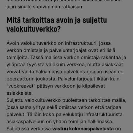
juuri sinulle sopivimman ratkaisun.
Mitä tarkoittaa avoin ja suljettu
valokuituverkko?
Avoin valokuituverkko on infrastruktuuri, jossa
verkon omistaja ja palveluntarjoajat ovat erillisiä
toimijoita. Tässä mallissa verkon omistaja rakentaa ja
ylläpitää fyysistä valokuituverkkoa, mutta asiakkaat
voivat valita haluamansa palveluntarjoajan usean eri
operaattorin joukosta. Palveluntarjoajat ikään kuin
”vuokraavat” pääsyn verkkoon ja kilpailevat
asiakkaista.
Suljettu valokuituverkko puolestaan tarkoittaa mallia,
jossa sama yritys sekä omistaa verkon että tarjoaa
palvelut. Tällöin koko palveluketju infrastruktuurista
asiakaspalveluun on yhden toimijan hallinnassa.
Suljetussa verkossa
vastuu kokonaispalvelusta
on