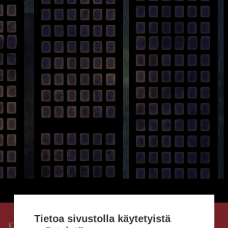
Tietoa sivustolla käytetyistä
Kaisanet
Mahdollisten sähkökatkojen vaikutukset
›