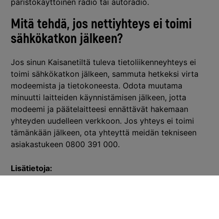
paristokäyttöinen radio tai autoradio.
Mitä tehdä, jos nettiyhteys ei toimi
sähkökatkon jälkeen?
Jos sinun Kaisanetiltä tuleva tietoliikenneyhteys ei
toimi sähkökatkon jälkeen, sammuta hetkeksi virta
modeemista ja tietokoneesta. Odota muutama
minuutti laitteiden käynnistämisen jälkeen, jotta
modeemi ja päätelaitteesi ennättävät hakemaan
yhteyden uudelleen verkkoon. Jos yhteys ei toimi
tämänkään jälkeen, ota yhteyttä meidän tekniseen
asiakastukeen 0800 391 000.
Lisätietoja:
Tarkempaa tietoa sähköpulasta ja siihen liittyvistä
sähkökatkoista saat paikalliselta
sähköverkkoyhtiöltä.
Traficomin Kyberturvallisuuskeskus
on tehnyt