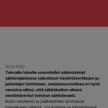
12.12.2022
Tulevalle talvelle suunnitellut säännöstelyt
sähkönjakelussa vaikuttavat viestintäverkkojen ja -
palvelujen toimintaan. Jokaisessa kodissa on hyvä
varautua siihen, että sähkökatkon aikana
viestintäverkot toimivat vaihtelevasti.
Kodin modeemit ja päätelaitteet tarvitsevat
toimiakseen sähköä. Jos kodissa on käytettävissä