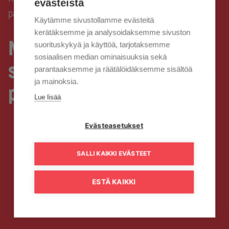
evästeistä
palveluihimme
Käytämme sivustollamme evästeitä
kerätäksemme ja analysoidaksemme sivuston
Mahdollisten
suorituskykyä ja käyttöä, tarjotaksemme
sosiaalisen median ominaisuuksia sekä
sähkökatkojen vaikutukset
parantaaksemme ja räätälöidäksemme sisältöä
ja mainoksia.
palveluihimme
Lue lisää
Evästeasetukset
SALLI KAIKKI EVÄSTEET
ESTÄ KAIKKI