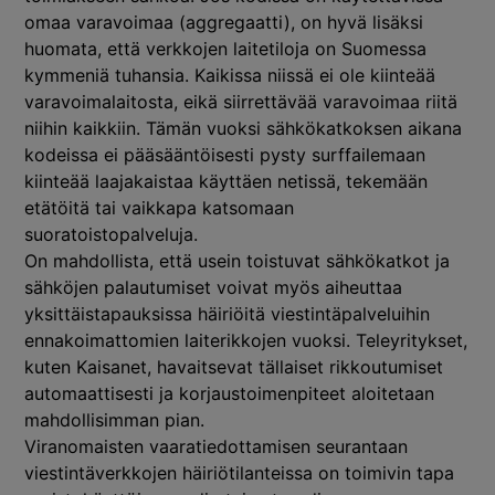
omaa varavoimaa (aggregaatti), on hyvä lisäksi
huomata, että verkkojen laitetiloja on Suomessa
kymmeniä tuhansia. Kaikissa niissä ei ole kiinteää
varavoimalaitosta, eikä siirrettävää varavoimaa riitä
niihin kaikkiin. Tämän vuoksi sähkökatkoksen aikana
kodeissa ei pääsääntöisesti pysty surffailemaan
kiinteää laajakaistaa käyttäen netissä, tekemään
etätöitä tai vaikkapa katsomaan
suoratoistopalveluja.
On mahdollista, että usein toistuvat sähkökatkot ja
sähköjen palautumiset voivat myös aiheuttaa
yksittäistapauksissa häiriöitä viestintäpalveluihin
ennakoimattomien laiterikkojen vuoksi. Teleyritykset,
kuten Kaisanet, havaitsevat tällaiset rikkoutumiset
automaattisesti ja korjaustoimenpiteet aloitetaan
mahdollisimman pian.
Viranomaisten vaaratiedottamisen seurantaan
viestintäverkkojen häiriötilanteissa on toimivin tapa