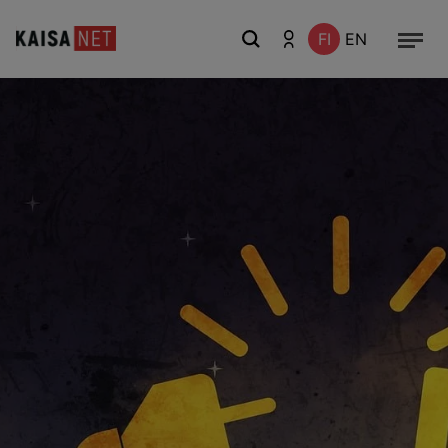
FI
EN