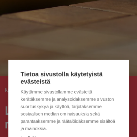
Tietoa sivustolla käytetyistä
evästeistä
Kaisanet
Luovumme käteisestä maksuvälineenä.
›
Käytämme sivustollamme evästeitä
kerätäksemme ja analysoidaksemme sivuston
suorituskykyä ja käyttöä, tarjotaksemme
Luovumme käteisestä
sosiaalisen median ominaisuuksia sekä
maksuvälineenä.
parantaaksemme ja räätälöidäksemme sisältöä
ja mainoksia.