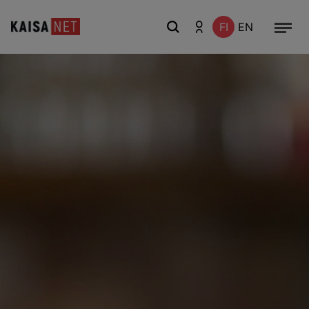
FI
EN