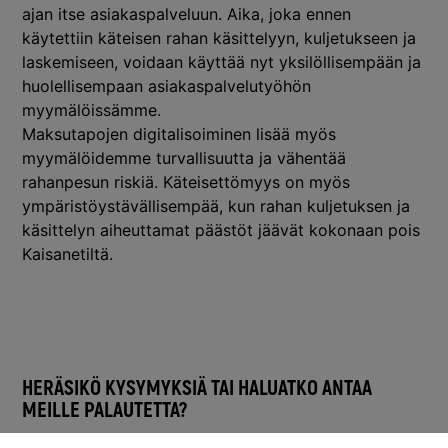
ajan itse asiakaspalveluun. Aika, joka ennen
käytettiin käteisen rahan käsittelyyn, kuljetukseen ja
laskemiseen, voidaan käyttää nyt yksilöllisempään ja
huolellisempaan asiakaspalvelutyöhön
myymälöissämme.
Maksutapojen digitalisoiminen lisää myös
myymälöidemme turvallisuutta ja vähentää
rahanpesun riskiä. Käteisettömyys on myös
ympäristöystävällisempää, kun rahan kuljetuksen ja
käsittelyn aiheuttamat päästöt jäävät kokonaan pois
Kaisanetiltä.
HERÄSIKÖ KYSYMYKSIÄ TAI HALUATKO ANTAA
MEILLE PALAUTETTA?
Asiakkaidemme mielipiteillä on meille merkitystä.