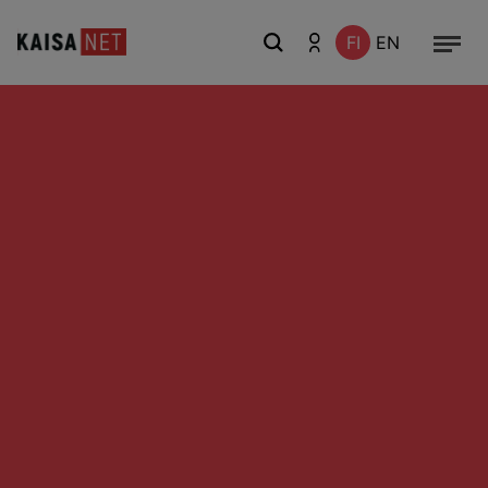
FI
EN