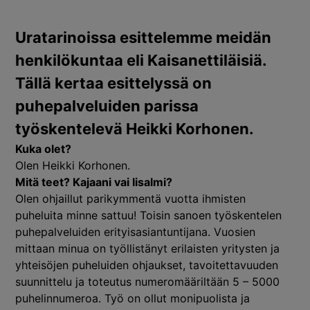
Uratarinoissa esittelemme meidän
henkilökuntaa eli Kaisanettiläisiä.
Tällä kertaa esittelyssä on
puhepalveluiden parissa
työskentelevä Heikki Korhonen.
Kuka olet?
Olen Heikki Korhonen.
Mitä teet? Kajaani vai Iisalmi?
Olen ohjaillut parikymmentä vuotta ihmisten
puheluita minne sattuu! Toisin sanoen työskentelen
puhepalveluiden erityisasiantuntijana. Vuosien
mittaan minua on työllistänyt erilaisten yritysten ja
yhteisöjen puheluiden ohjaukset, tavoitettavuuden
suunnittelu ja toteutus numeromääriltään 5 – 5000
puhelinnumeroa. Työ on ollut monipuolista ja