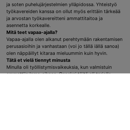
ja soten puhelujärjestelmien ylläpidossa. Yhteistyö
työkavereiden kanssa on ollut myös erittäin tärkeää
ja arvostan työkavereitteni ammattitaitoa ja
asennetta korkealle.
Mitä teet vapaa-ajalla?
Vapaa-ajalla olen alkanut perehtymään rakentamisen
perusasioihin ja vanhastaan (voi jo tällä iällä sanoa)
olen näppäillyt kitaraa mieluummin kuin hyvin.
Tätä et vielä tiennyt minusta
Minulla oli työllistymisvaikeuksia, kun valmistuin
ammattiin lama-aikaan. Onneksi töitä oli tarjolla
Ruotsissa, jossa vierähtikin jokunen vuosi.