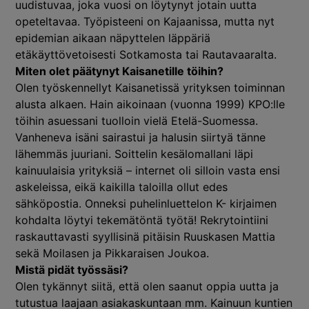
uudistuvaa, joka vuosi on löytynyt jotain uutta
opeteltavaa. Työpisteeni on Kajaanissa, mutta nyt
epidemian aikaan näpyttelen läppäriä
etäkäyttövetoisesti Sotkamosta tai Rautavaaralta.
Miten olet päätynyt Kaisanetille töihin?
Olen työskennellyt Kaisanetissä yrityksen toiminnan
alusta alkaen. Hain aikoinaan (vuonna 1999) KPO:lle
töihin asuessani tuolloin vielä Etelä-Suomessa.
Vanheneva isäni sairastui ja halusin siirtyä tänne
lähemmäs juuriani. Soittelin kesälomallani läpi
kainuulaisia yrityksiä – internet oli silloin vasta ensi
askeleissa, eikä kaikilla taloilla ollut edes
sähköpostia. Onneksi puhelinluettelon K- kirjaimen
kohdalta löytyi tekemätöntä työtä! Rekrytointiini
raskauttavasti syyllisinä pitäisin Ruuskasen Mattia
sekä Moilasen ja Pikkaraisen Joukoa.
Mistä pidät työssäsi?
Olen tykännyt siitä, että olen saanut oppia uutta ja
tutustua laajaan asiakaskuntaan mm. Kainuun kuntien