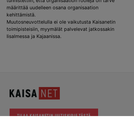
tunnistettiin, että organisaation rooleja on tarve
määrittää uudelleen osana organisaation
kehittämistä.
Muutosneuvottelulla ei ole vaikutusta Kaisanetin
toimipisteisiin, myymälät palvelevat jatkossakin
Iisalmessa ja Kajaanissa.
TILAA KAISANETIN UUTISKIRJE TÄSTÄ