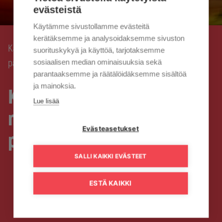
evästeistä
Käytämme sivustollamme evästeitä
kerätäksemme ja analysoidaksemme sivuston
Kaisanet
Kaisanetin muutosneuvottelut ovat
›
suorituskykyä ja käyttöä, tarjotaksemme
päättyneet
sosiaalisen median ominaisuuksia sekä
parantaaksemme ja räätälöidäksemme sisältöä
ja mainoksia.
Kaisanetin
Lue lisää
muutosneuvottelut ovat
Evästeasetukset
päättyneet
SALLI KAIKKI EVÄSTEET
ESTÄ KAIKKI