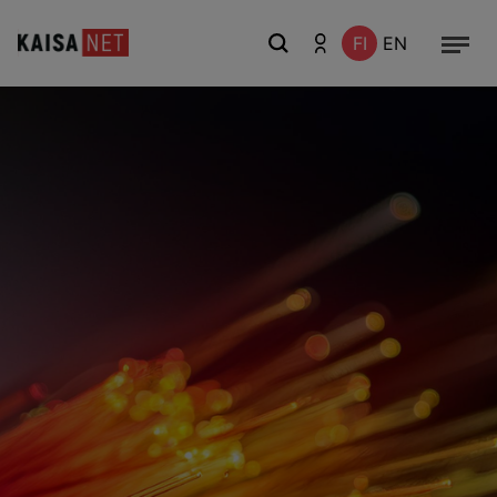
FI
EN