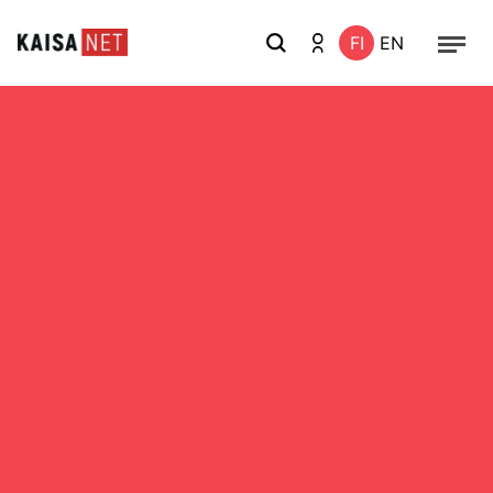
FI
EN