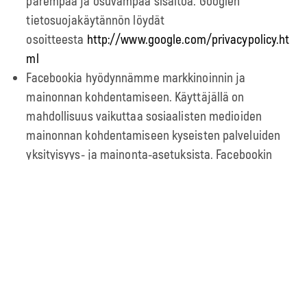
parempaa ja osuvampaa sisältöä. Googlen
tietosuojakäytännön löydät
osoitteesta
http://www.google.com/privacypolicy.ht
ml
Facebookia hyödynnämme markkinoinnin ja
mainonnan kohdentamiseen. Käyttäjällä on
mahdollisuus vaikuttaa sosiaalisten medioiden
mainonnan kohdentamiseen kyseisten palveluiden
yksityisyys- ja mainonta-asetuksista. Facebookin
evästekäytännöt löytyvät
osoitteesta
https://www.facebook.com/policies/coo
kies/
Käyttämällä Kaisanetin verkkosivustoja selaimella,
jossa on evästeet päällä, annat suostumuksesi
evästeiden käyttöön tämän käytännön ehtojen
mukaisesti.
Voit estää tai kieltää evästeiden tallentamisen