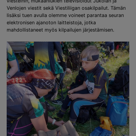
viesteihin, mukaanlukien televisioidut Jukolan ja
Venlojen viestit sekä Viestiliigan osakilpailut. Tämän
lisäksi tuen avulla olemme voineet parantaa seuran
elektronisen ajanoton laitteistoja, jotka
mahdollistaneet myös kilpailujen järjestämisen.