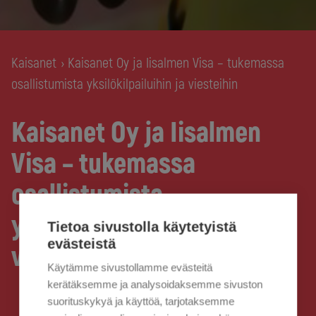
Kaisanet
Kaisanet Oy ja Iisalmen Visa – tukemassa
›
osallistumista yksilökilpailuihin ja viesteihin
Kaisanet Oy ja Iisalmen
Visa – tukemassa
osallistumista
yksilökilpailuihin ja
Tietoa sivustolla käytetyistä
evästeistä
viesteihin
Käytämme sivustollamme evästeitä
kerätäksemme ja analysoidaksemme sivuston
suorituskykyä ja käyttöä, tarjotaksemme