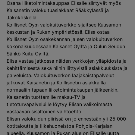
Osana liiketoimintakauppaa Elisalle siirtyvät myös
Kaisanetin valokuituasiakkaat Rääkkylässä ja
Jakokoskella.
Koillisnet Oy:n valokuituverkko sijaitsee Kuusamon
keskustan ja Rukan ympäristössä. Elisa ostaa
Koillisnet Oy:n osakekannan ja sen valokuituverkon
kokonaisuudessaan Kaisanet Oy:ltä ja Oulun Seudun
Sähkö Kuitu Oy:ltä.
Elisa vastaa jatkossa näiden verkkojen ylläpidosta ja
kehittämisestä sekä niihin liittyvistä asiakkuuksista ja
palveluista. Valokuituverkon laajakaistapalvelut
jatkuvat Kaisanetin ja Koillisnetin asiakkailla
normaaliin tapaan liiketoimintakaupan jälkeenkin.
Kaisanetin tuottamille maksu-TV ja
tietoturvapalveluille löytyy Elisan valikoimasta
vastaavan sisältöinen vaihtoehto.
Elisan valokuidun piirissä on jo ennestään yli 25 000
kotitaloutta ja liikehuoneistoa Pohjois-Karjalan
alueella. Kuusamon ja Rukan alue on Elisalle uutta