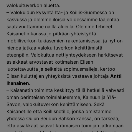
valokuituverkon aluetta.
– Valokuidun kysyntä Itä- ja Koillis-Suomessa on
kasvussa ja olemme iloisia voidessamme laajentaa
saatavuuttamme näillä alueilla. Olemme tehneet
Kaisanetin kanssa jo pitkään yhteistyötä
mobiiliverkon tukiasemien rakentamisessa, ja nyt on
hienoa jatkaa valokuituverkon kehittämistä
eteenpäin. Valokuitua nettiyhteydekseen harkitsevat
asiakkaat arvostavat kotimaisen Elisan
luotettavuutta ja selkeitä sopimusmalleja, kertoo
Elisan kuluttajien yhteyksistä vastaava johtaja
Antti
Ihanainen
.
– Kaisanetin toiminta keskittyy tällä hetkellä vahvasti
oman perinteisen toimialueemme, Kainuun ja Ylä-
Savon, valokuituverkon kehittämiseen. Sekä
Kaisanetille että Koillisnetille, jonka omistamme
yhdessä Oulun Seudun Sähkön kanssa, on tärkeää,
että asiakkaat saavat kotimaisen toimijan jatkamaan