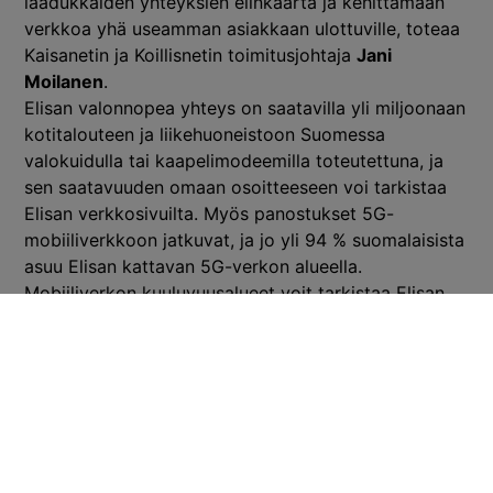
laadukkaiden yhteyksien elinkaarta ja kehittämään
verkkoa yhä useamman asiakkaan ulottuville, toteaa
Kaisanetin ja Koillisnetin toimitusjohtaja
Jani
Moilanen
.
Elisan valonnopea yhteys on saatavilla yli miljoonaan
kotitalouteen ja liikehuoneistoon Suomessa
valokuidulla tai kaapelimodeemilla toteutettuna, ja
sen saatavuuden omaan osoitteeseen voi tarkistaa
Elisan verkkosivuilta. Myös panostukset 5G-
mobiiliverkkoon jatkuvat, ja jo yli 94 % suomalaisista
asuu Elisan kattavan 5G-verkon alueella.
Mobiiliverkon kuuluvuusalueet voit tarkistaa Elisan
julkiselta
kuuluvuuskartalta
.
Lisätiedot ja haastattelupyynnöt:
Elisan
Mediadesk,
mediadesk@elisa.fi
, puh.
050 305 1605
Elisan missio on digitalisaatiolla kestävä tulevaisuus.
Olemme tietoliikenne- ja digitaalisten palveluiden
sekä 5G:n edelläkävijä. Tarjoamme vastuullisia ja