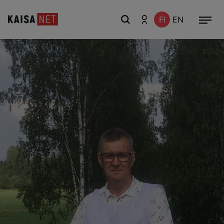
FI
EN