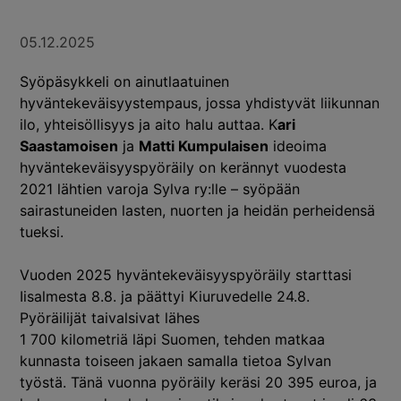
05.12.2025
Syöpäsykkeli on ainutlaatuinen
hyväntekeväisyystempaus, jossa yhdistyvät liikunnan
ilo, yhteisöllisyys ja aito halu auttaa. K
ari
Saastamoisen
ja
Matti Kumpulaisen
ideoima
hyväntekeväisyyspyöräily on kerännyt vuodesta
2021 lähtien varoja Sylva ry:lle – syöpään
sairastuneiden lasten, nuorten ja heidän perheidensä
tueksi.
Vuoden 2025 hyväntekeväisyyspyöräily starttasi
Iisalmesta 8.8. ja päättyi Kiuruvedelle 24.8.
Pyöräilijät taivalsivat lähes
1 700 kilometriä läpi Suomen, tehden matkaa
kunnasta toiseen jakaen samalla tietoa Sylvan
työstä. Tänä vuonna pyöräily keräsi 20 395 euroa, ja