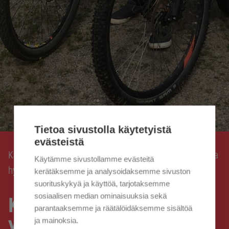
Tietoa sivustolla käytetyistä
evästeistä
Kaisanet
Kaisanet ja Syöpäsykkeli – Yhteisöllisyyttä ja
›
Käytämme sivustollamme evästeitä
hyväntekeväisyyttä
kerätäksemme ja analysoidaksemme sivuston
suorituskykyä ja käyttöä, tarjotaksemme
sosiaalisen median ominaisuuksia sekä
Kaisanet ja Syöpäsykkeli –
parantaaksemme ja räätälöidäksemme sisältöä
Yhteisöllisyyttä ja
ja mainoksia.