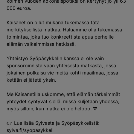
kolmen vuoden kokonaispotiksi on kertynyt jo yli 63
000 euroa.
Kaisanet on ollut mukana tukemassa tätä
merkityksellistä matkaa. Haluamme olla tukemassa
toimintaa, joka tuo konkreettista apua perheille
elämän vaikeimmissa hetkissä.
Yhteistyö Syöpäsykkelin kanssa ei ole vain
sponsoroinnista vaan yhteisestä matkasta, jossa
jokainen polkaisu vie meitä kohti maailmaa, jossa
ketään ei jätetä yksin.
Me Kaisanetilla uskomme, että elämän tärkeimmät
yhteydet syntyvät siellä, missä kuljetaan yhdessä,
myös silloin, kun matka ei ole helppo. 💙
👉 Lue lisää Sylvasta ja Syöpäsykkelistä:
sylva.fi/syopasykkeli