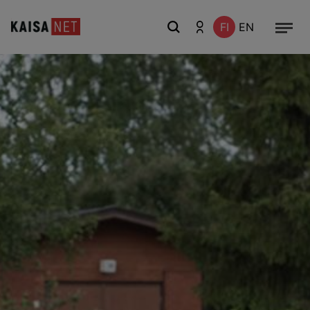
FI
EN