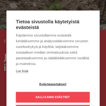
Tietoa sivustolla käytetyistä
evästeistä
Käytämme sivustollamme evästeitä
Kaisanet
Julkisen kuulemisen ilmoitus 22.12.2021
kerätäksemme ja analysoidaksemme sivuston
›
suorituskykyä ja käyttöä, tarjotaksemme
sosiaalisen median ominaisuuksia sekä
Julkisen kuulemisen
parantaaksemme ja räätälöidäksemme sisältöä
ja mainoksia.
ilmoitus 22.12.2021
Lue lisää
Evästeasetukset
SALLI KAIKKI EVÄSTEET