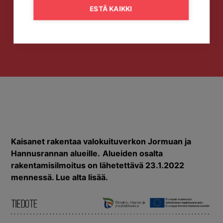
ESTÄ KAIKKI
Kaisanet rakentaa valokuituverkon Jormuan ja
Hannusrannan alueille.
Alueiden osalta
rakentamisilmoitus on lähetettävä 23.1.2022
mennessä. Lue alta lisää.