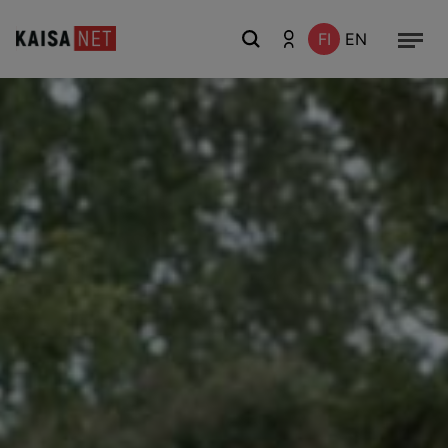
FI
EN