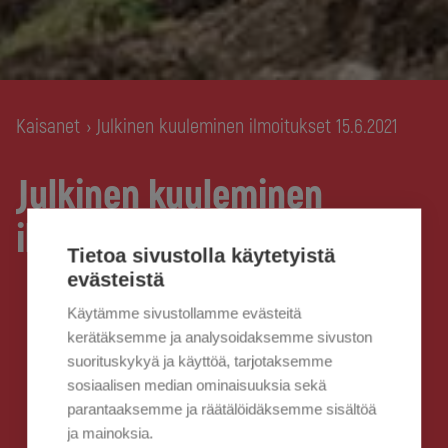
Kaisanet
Julkinen kuuleminen ilmoitukset 15.6.2021
›
Julkinen kuuleminen
ilmoitukset 15.6.2021
Tietoa sivustolla käytetyistä
evästeistä
Käytämme sivustollamme evästeitä
kerätäksemme ja analysoidaksemme sivuston
suorituskykyä ja käyttöä, tarjotaksemme
sosiaalisen median ominaisuuksia sekä
parantaaksemme ja räätälöidäksemme sisältöä
ja mainoksia.