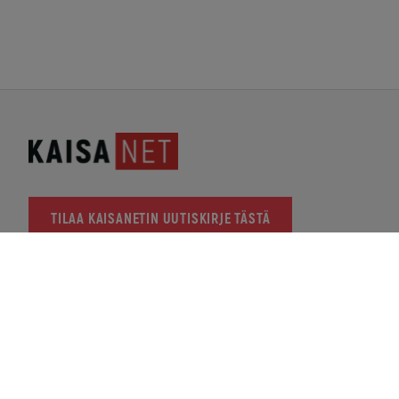
TILAA KAISANETIN UUTISKIRJE TÄSTÄ
KAISANET
PL 123, 87101 Kajaani
Y-tunnus: 2366937-2
KAJAANIN MYYMÄLÄ