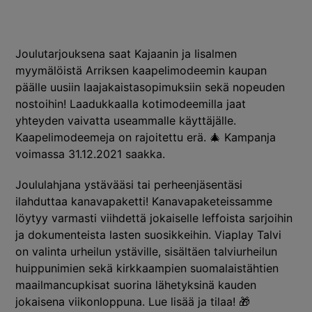
Joulutarjouksena saat Kajaanin ja Iisalmen
myymälöistä Arriksen kaapelimodeemin kaupan
päälle uusiin laajakaistasopimuksiin sekä nopeuden
nostoihin! Laadukkaalla kotimodeemilla jaat
yhteyden vaivatta useammalle käyttäjälle.
Kaapelimodeemeja on rajoitettu erä. 🎄 Kampanja
voimassa 31.12.2021 saakka.
Joululahjana ystävääsi tai perheenjäsentäsi
ilahduttaa kanavapaketti! Kanavapaketeissamme
löytyy varmasti viihdettä jokaiselle leffoista sarjoihin
ja dokumenteista lasten suosikkeihin. Viaplay Talvi
on valinta urheilun ystäville, sisältäen talviurheilun
huippunimien sekä kirkkaampien suomalaistähtien
maailmancupkisat suorina lähetyksinä kauden
jokaisena viikonloppuna.
Lue lisää ja tilaa!
🎁