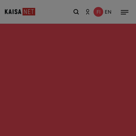
FI
EN