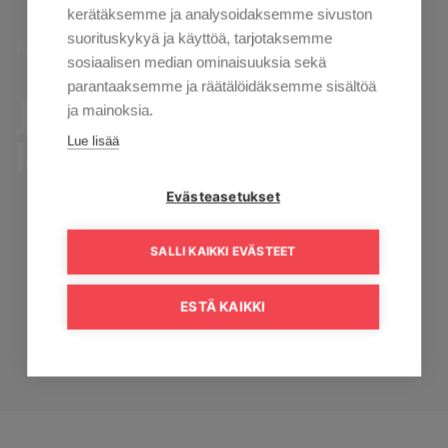
kerätäksemme ja analysoidaksemme sivuston
suorituskykyä ja käyttöä, tarjotaksemme
Kaisanet
Joulutarjoukset ja lahjaideat 2021
›
sosiaalisen median ominaisuuksia sekä
parantaaksemme ja räätälöidäksemme sisältöä
Joulutarjoukset ja
ja mainoksia.
Lue lisää
lahjaideat 2021
Evästeasetukset
SALLI KAIKKI EVÄSTEET
ESTÄ KAIKKI