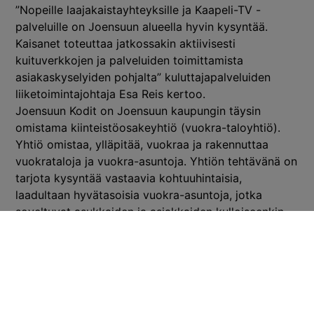
”Nopeille laajakaistayhteyksille ja Kaapeli-TV -
palveluille on Joensuun alueella hyvin kysyntää.
Kaisanet toteuttaa jatkossakin aktiivisesti
kuituverkkojen ja palveluiden toimittamista
asiakaskyselyiden pohjalta” kuluttajapalveluiden
liiketoimintajohtaja Esa Reis kertoo.
Joensuun Kodit on Joensuun kaupungin täysin
omistama kiinteistöosakeyhtiö (vuokra-taloyhtiö).
Yhtiö omistaa, ylläpitää, vuokraa ja rakennuttaa
vuokrataloja ja vuokra-asuntoja. Yhtiön tehtävänä on
tarjota kysyntää vastaavia kohtuuhintaisia,
laadultaan hyvätasoisia vuokra-asuntoja, jotka
soveltuvat asukkaiden ja asiakkaiden kulloiseenkin
elämäntilanteeseen. Asuntoja, yhteensä lähes 4 800
kpl, on kantakaupungin lisäksi Enossa, Uimaharjussa,
Heinävaarassa, Kiihtelysvaarassa, Tuupovaarassa
sekä Hammaslahdessa ja Reijolassa.