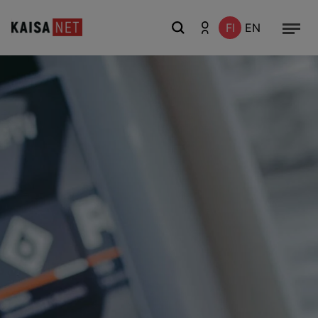
FI
EN