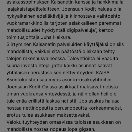
asiakassopimuksen Kaisanetin kanssa ja hankkimalla
laajakaistapäätelaitteen. Joensuun Kodit haluaa olla
nykyaikainen edelläkävijä ja kiinnostava vaihtoehto
vuokramarkkinoilla tarjoten asiakkailleen paremmat
mahdollisuudet hyödyntää digipalveluja”, kertoo
toimitusjohtaja Juha Heikura.
Siirtyminen Kaisanetin palveluiden käyttäjäksi on siis
mahdollista, vaikkei sitä päätöstä olisikaan tehty
talojen rakennusvaiheessa. Taloyhtiöiltä ei vaadita
suuria investointeja, jotta kaikki asunnot saavat
yhtäläisen perustasoisen nettiyhteyden. KAISA
Asuntokaistan saa myös asunto-osakeyhtiöihin.
Joensuun Kodit Oy:ssä asukkaat maksavat netistä
oman vuokransa yhteydessä, ja näin ollen heille ei
tule enää erillistä laskua netistä. Jos asukas haluaa
nostaa nettinopeutta perusnopeutta korkeammaksi,
erotus tulee asukkaan maksettavaksi.
Valokuituyhteyden omaavissa taloissa asukkaan on
mahdollista nostaa nopeus jopa gigaan.