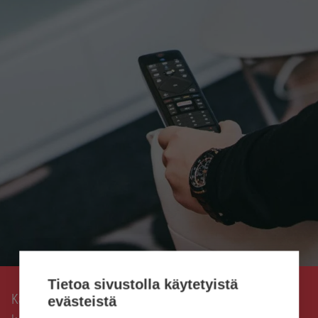
Tietoa sivustolla käytetyistä
Kaisanet
Joensuun Kodit Oy valitsi laajakaista- ja
›
evästeistä