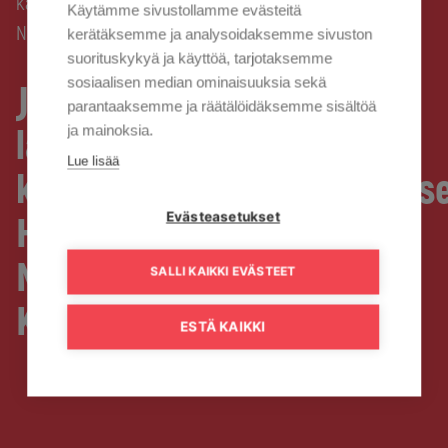
kaapelitelevisiokumppanikseen Hammaslahden ja
Käytämme sivustollamme evästeitä
Niittylahden kohteisiin Kaisanetin
kerätäksemme ja analysoidaksemme sivuston
suorituskykyä ja käyttöä, tarjotaksemme
sosiaalisen median ominaisuuksia sekä
Joensuun Kodit Oy valitsi
parantaaksemme ja räätälöidäksemme sisältöä
ja mainoksia.
laajakaista- ja
Lue lisää
kaapelitelevisiokumppaniks
Evästeasetukset
Hammaslahden ja
Niittylahden kohteisiin
SALLI KAIKKI EVÄSTEET
Kaisanetin
ESTÄ KAIKKI