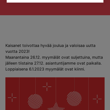
Kaisanet toivottaa hyvää joulua ja valoisaa uutta
vuotta 2023!
Maanantaina 26.12. myymälät ovat suljettuina, mutta
jälleen tiistaina 27.12. asiantuntijamme ovat paikalla.
Loppiaisena 6.1.2023 myymälät ovat kiinni.