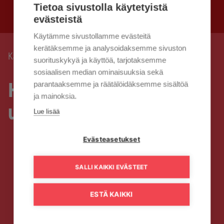
Tietoa sivustolla käytetyistä
evästeistä
Käytämme sivustollamme evästeitä
kerätäksemme ja analysoidaksemme sivuston
Kaisanet
Hyvää joulua ja valoisaa uutta vuotta!
›
suorituskykyä ja käyttöä, tarjotaksemme
sosiaalisen median ominaisuuksia sekä
Hyvää joulua ja valoisaa
parantaaksemme ja räätälöidäksemme sisältöä
ja mainoksia.
uutta vuotta!
Lue lisää
Evästeasetukset
SALLI KAIKKI EVÄSTEET
ESTÄ KAIKKI