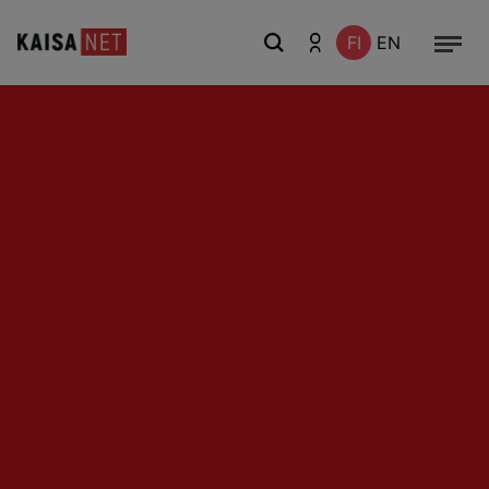
FI
EN