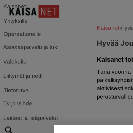
Kaisanet
Yrityksille
Kaisanet
›
Hyvää
Operaattoreille
Hyvää Joul
Asiakaspalvelu ja tuki
Kaisanet toi
Valokuitu
Tänä vuonna la
Liittymät ja netti
paikallisyhdis
aktiivisesti e
Tietoturva
perusturvallis
Tv ja viihde
Laitteet ja lisäpalvelut