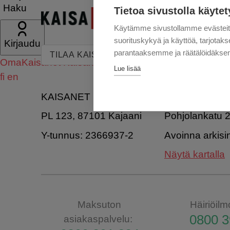
Haku
Tietoa sivustolla käytet
Käytämme sivustollamme evästei
suorituskykyä ja käyttöä, tarjot
Kirjaudu
parantaaksemme ja räätälöidäksem
TILAA KAISANETIN UUTISKIRJE TÄSTÄ
OmaKaisanet
Kaisanet Webmail
F-Securen hallintap
Lue lisää
fi
en
KAISANET
KAJAANIN M
PL 123, 87101 Kajaani
Pohjolankatu 
Y-tunnus: 2366937-2
Avoinna arkisi
Näytä kartalla
Maksuton
Häiriöilm
0800 3
asiakaspalvelu: