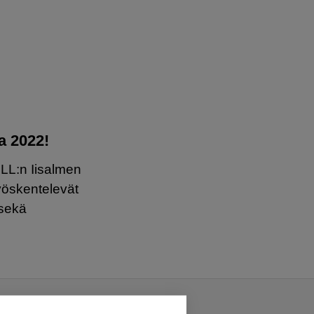
ta 2022!
MLL:n Iisalmen
työskentelevät
 sekä