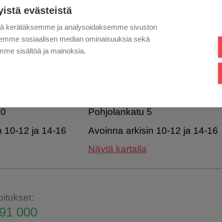
yistä evästeistä
tä kerätäksemme ja analysoidaksemme sivuston
aksemme sosiaalisen median ominaisuuksia sekä
me sisältöä ja mainoksia.
ortaali
Sulje
YYMÄLÄ
IISALMEN MYYMÄLÄ
20
Pohjolankatu 5
n 10-12 ja 14-16
Avoinna arkisin 10-12 ja 14-16
Näytä kartalla
oitukset:
91 000