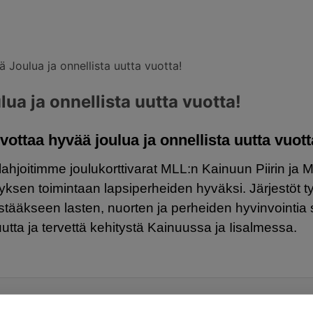
 Joulua ja onnellista uutta vuotta!
ua ja onnellista uutta vuotta!
vottaa hyvää joulua ja onnellista uutta vuot
hjoitimme joulukorttivarat MLL:n Kainuun Piirin ja 
tyksen toimintaan lapsiperheiden hyväksi. Järjestöt 
distääkseen lasten, nuorten ja perheiden hyvinvointia
uutta ja tervettä kehitystä Kainuussa ja Iisalmessa.