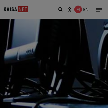
FI
EN