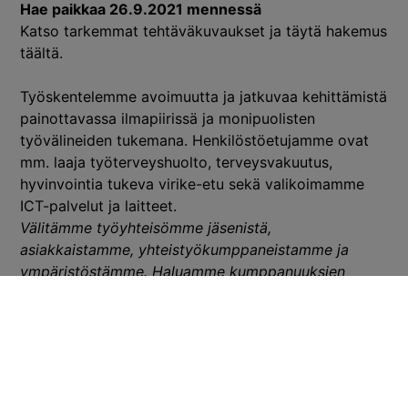
Hae paikkaa 26.9.2021 mennessä
Katso tarkemmat tehtäväkuvaukset ja täytä hakemus
täältä
.
Työskentelemme avoimuutta ja jatkuvaa kehittämistä
painottavassa ilmapiirissä ja monipuolisten
työvälineiden tukemana. Henkilöstöetujamme ovat
mm. laaja työterveyshuolto, terveysvakuutus,
hyvinvointia tukeva virike-etu sekä valikoimamme
ICT-palvelut ja laitteet.
Välitämme työyhteisömme jäsenistä,
asiakkaistamme, yhteistyökumppaneistamme ja
ympäristöstämme. Haluamme kumppanuuksien
avulla edistää toiminta-alueidemme hyvinvointia ja
elinvoimaa, ja rakentaa tulevaisuutta yhdessä.