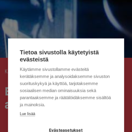
Tietoa sivustolla käytetyistä
evästeistä
Käytämme sivustollamme evästeitä
Kaisanet
Etsimme DataEnterille IT-asiantuntijaa!
›
kerätäksemme ja analysoidaksemme sivuston
suorituskykyä ja käyttöä, tarjotaksemme
Etsimme DataEnterille IT-
sosiaalisen median ominaisuuksia sekä
parantaaksemme ja räätälöidäksemme sisältöä
asiantuntijaa!
ja mainoksia.
Lue lisää
Evästeasetukset