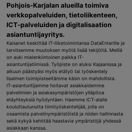
Pohjois-Karjalan alueilla toimiva
verkkopalveluiden, tietoliikenteen,
ICT-palveluiden ja digitalisaation
asiantuntijayritys.
Kaisanet keskittää IT-liiketoimintansa DataEnterille ja
tarvitsemme muutoksen myötä lisää tekijöitä. Meillä
on auki mielenkiintoinen paikka IT-
asiantuntijatiimissä. Työpiste on aluksi Kajaanissa ja
alkuun päästyäsi myös etätyö tai työskentely
Iisalmen toimipisteeltämme käsin on mahdollista.
IT-asiantuntijamme hoitavat asiakkaidemme
palvelimien ja asiakasympäristöjen ylläpitoa
etäyhteyksiä hyödyntäen. Haemme ICT-alalle
kouluttautunutta tiimityöskentelijää, jolla on
osaamista palvelinympäristöistä ja niiden hallinnasta
sekä kykyä kehittää haastavia ympäristöjä yhdessä
asiakkaan kanssa.