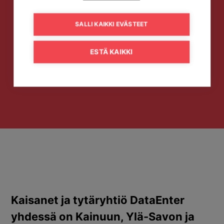
SALLI KAIKKI EVÄSTEET
ESTÄ KAIKKI
Kaisanet ja tytäryhtiö DataEnter
yhdessä on Kainuun, Ylä-Savon ja