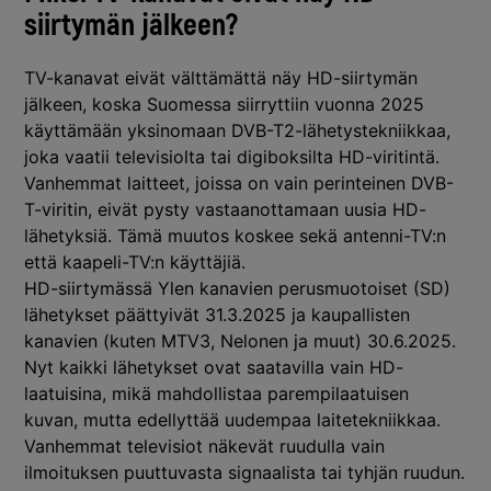
siirtymän jälkeen?
TV-kanavat eivät välttämättä näy HD-siirtymän
jälkeen, koska Suomessa siirryttiin vuonna 2025
käyttämään yksinomaan DVB-T2-lähetystekniikkaa,
joka vaatii televisiolta tai digiboksilta HD-viritintä.
Vanhemmat laitteet, joissa on vain perinteinen DVB-
T-viritin, eivät pysty vastaanottamaan uusia HD-
lähetyksiä. Tämä muutos koskee sekä antenni-TV:n
että kaapeli-TV:n käyttäjiä.
HD-siirtymässä Ylen kanavien perusmuotoiset (SD)
lähetykset päättyivät 31.3.2025 ja kaupallisten
kanavien (kuten MTV3, Nelonen ja muut) 30.6.2025.
Nyt kaikki lähetykset ovat saatavilla vain HD-
laatuisina, mikä mahdollistaa parempilaatuisen
kuvan, mutta edellyttää uudempaa laitetekniikkaa.
Vanhemmat televisiot näkevät ruudulla vain
ilmoituksen puuttuvasta signaalista tai tyhjän ruudun.