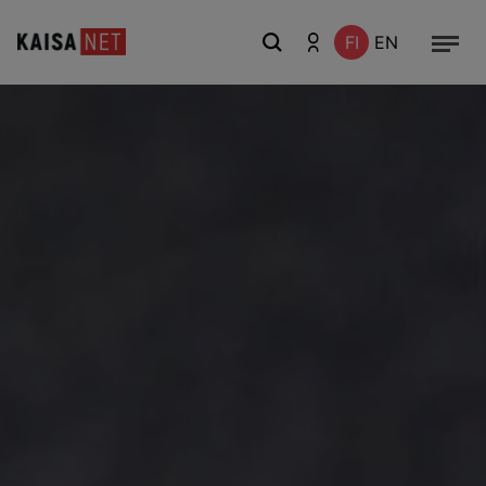
FI
EN