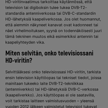
HD-viritinvaatimus tarkoittaa käytännössä, että
television tai digiboksin tulee tukea DVB-T2-
standardia antenniverkossa tai DVB-C-standardin
HD-lähetyksiä kaapeliverkossa. Jos olet huomannut,
että aiemmin näkyneet kanavat ovat kadonneet tai
näet virheilmoituksen, syynä on todennäköisesti juuri
tämä tekninen muutos eikä esimerkiksi antennin tai
kaapeliyhteyden vika.
Miten selvitän, onko televisiossani
HD-viritin?
Selvittääksesi onko televisiossasi HD-viritin, tarkista
ensin television käyttöopas tai tekniset tiedot, joissa
mainitaan tukeeko laite DVB-T2-tekniikkaa
(antenniverkko) tai HD-lähetyksiä DVB-C-verkossa
(kaapeliverkko). Jos käyttöopas ei ole saatavilla,
voit tarkistaa laitteen valmistusvuoden – yleensä
vuoden 2012 jälkeen valmistetut televisiot tukevat