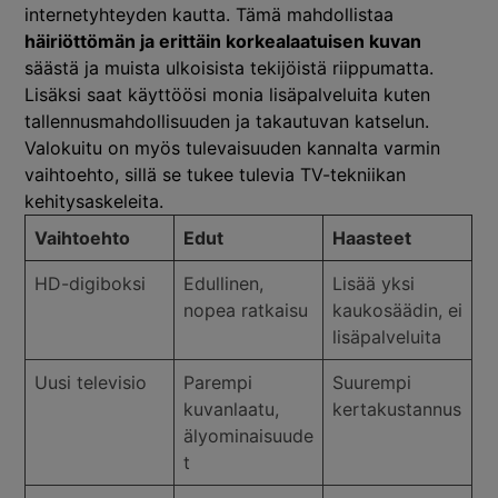
internetyhteyden kautta. Tämä mahdollistaa
häiriöttömän ja erittäin korkealaatuisen kuvan
säästä ja muista ulkoisista tekijöistä riippumatta.
Lisäksi saat käyttöösi monia lisäpalveluita kuten
tallennusmahdollisuuden ja takautuvan katselun.
Valokuitu on myös tulevaisuuden kannalta varmin
vaihtoehto, sillä se tukee tulevia TV-tekniikan
kehitysaskeleita.
Vaihtoehto
Edut
Haasteet
HD-digiboksi
Edullinen,
Lisää yksi
nopea ratkaisu
kaukosäädin, ei
lisäpalveluita
Uusi televisio
Parempi
Suurempi
kuvanlaatu,
kertakustannus
älyominaisuude
t