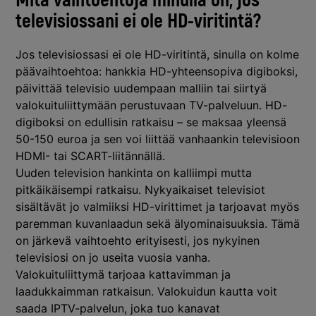
Mitä vaihtoehtoja minulla on, jos
televisiossani ei ole HD-viritintä?
Jos televisiossasi ei ole HD-viritintä, sinulla on kolme
päävaihtoehtoa: hankkia HD-yhteensopiva digiboksi,
päivittää televisio uudempaan malliin tai siirtyä
valokuituliittymään perustuvaan TV-palveluun. HD-
digiboksi on edullisin ratkaisu – se maksaa yleensä
50-150 euroa ja sen voi liittää vanhaankin televisioon
HDMI- tai SCART-liitännällä.
Uuden television hankinta on kalliimpi mutta
pitkäikäisempi ratkaisu. Nykyaikaiset televisiot
sisältävät jo valmiiksi HD-virittimet ja tarjoavat myös
paremman kuvanlaadun sekä älyominaisuuksia. Tämä
on järkevä vaihtoehto erityisesti, jos nykyinen
televisiosi on jo useita vuosia vanha.
Valokuituliittymä tarjoaa kattavimman ja
laadukkaimman ratkaisun. Valokuidun kautta voit
saada IPTV-palvelun, joka tuo kanavat