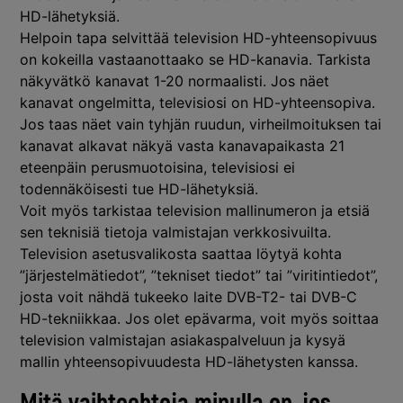
HD-lähetyksiä.
Helpoin tapa selvittää television HD-yhteensopivuus
on kokeilla vastaanottaako se HD-kanavia. Tarkista
näkyvätkö kanavat 1-20 normaalisti. Jos näet
kanavat ongelmitta, televisiosi on HD-yhteensopiva.
Jos taas näet vain tyhjän ruudun, virheilmoituksen tai
kanavat alkavat näkyä vasta kanavapaikasta 21
eteenpäin perusmuotoisina, televisiosi ei
todennäköisesti tue HD-lähetyksiä.
Voit myös tarkistaa television mallinumeron ja etsiä
sen teknisiä tietoja valmistajan verkkosivuilta.
Television asetusvalikosta saattaa löytyä kohta
”järjestelmätiedot”, ”tekniset tiedot” tai ”viritintiedot”,
josta voit nähdä tukeeko laite DVB-T2- tai DVB-C
HD-tekniikkaa. Jos olet epävarma, voit myös soittaa
television valmistajan asiakaspalveluun ja kysyä
mallin yhteensopivuudesta HD-lähetysten kanssa.