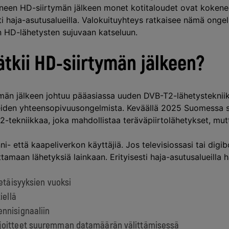
uneen HD-siirtymän jälkeen monet kotitaloudet ovat kokenee
sti haja-asutusalueilla. Valokuituyhteys ratkaisee nämä onge
n HD-lähetysten sujuvaan katseluun.
ätkii HD-siirtymän jälkeen?
män jälkeen johtuu pääasiassa uuden DVB-T2-lähetysteknii
teiden yhteensopivuusongelmista. Keväällä 2025 Suomessa sii
ekniikkaa, joka mahdollistaa teräväpiirtolähetykset, mutt
- että kaapeliverkon käyttäjiä. Jos televisiossasi tai digibo
tamaan lähetyksiä lainkaan. Erityisesti haja-asutusalueilla 
 etäisyyksien vuoksi
iellä
nnisignaaliin
ajoitteet suuremman datamäärän välittämisessä