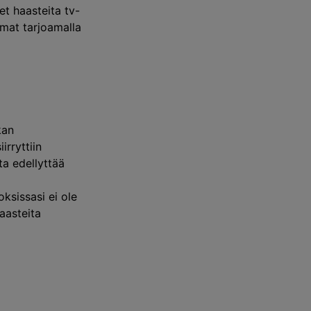
t haasteita tv-
lmat tarjoamalla
kan
rryttiin
a edellyttää
ksissasi ei ole
haasteita