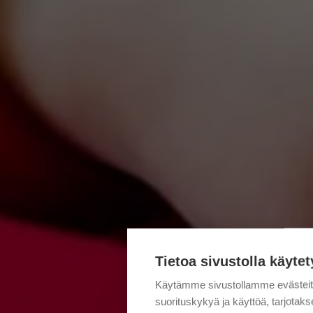
Tietoa sivustolla käytet
Käytämme sivustollamme evästei
suorituskykyä ja käyttöä, tarjot