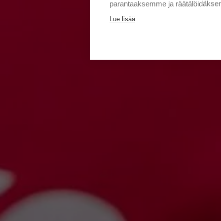
parantaaksemme ja räätälöidäksem
Lue lisää