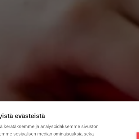
yistä evästeistä
tä kerätäksemme ja analysoidaksemme sivuston
aksemme sosiaalisen median ominaisuuksia sekä