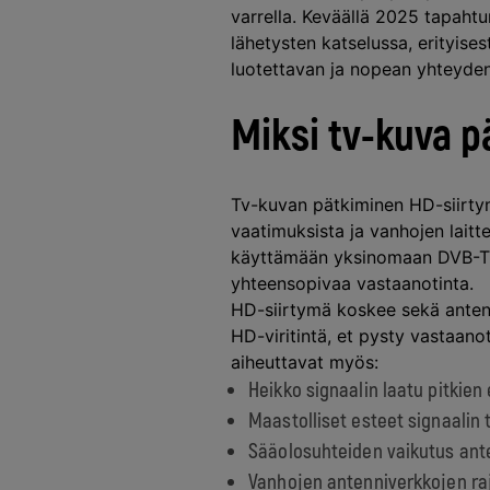
varrella. Keväällä 2025 tapaht
lähetysten katselussa, erityise
luotettavan ja nopean yhteyde
Miksi tv-kuva p
Tv-kuvan pätkiminen HD-siirty
vaatimuksista ja vanhojen lait
käyttämään yksinomaan DVB-T2-t
yhteensopivaa vastaanotinta.
HD-siirtymä koskee sekä antenni
HD-viritintä, et pysty vastaanot
aiheuttavat myös:
Heikko signaalin laatu pitkien
Maastolliset esteet signaalin t
Sääolosuhteiden vaikutus ante
Vanhojen antenniverkkojen r