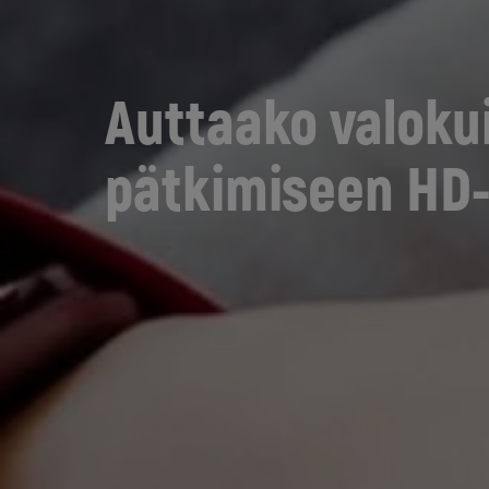
Auttaako valoku
pätkimiseen HD-