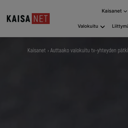
Kaisanet
Valokuitu
Liittymä
Kaisanet
Auttaako valokuitu tv-yhteyden pätk
›