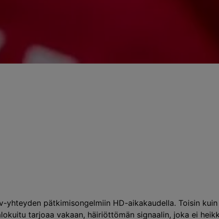
tv-yhteyden pätkimisongelmiin HD-aikakaudella. Toisin kuin 
alokuitu tarjoaa vakaan, häiriöttömän signaalin, joka ei hei