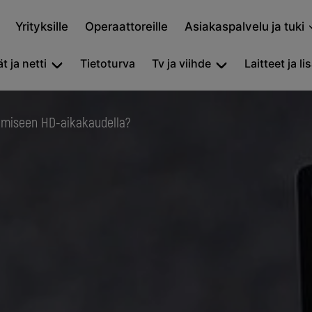
Yrityksille
Operaattoreille
Asiakaspalvelu ja tuki
t ja netti
Tietoturva
Tv ja viihde
Laitteet ja li
imiseen HD-aikakaudella?