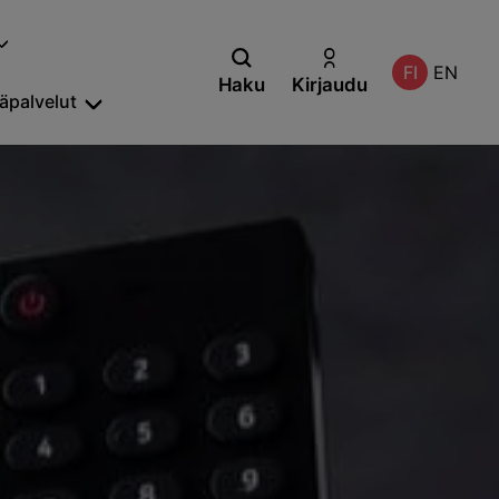
FI
EN
Haku
Kirjaudu
säpalvelut