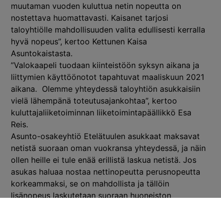
muutaman vuoden kuluttua netin nopeutta on
nostettava huomattavasti. Kaisanet tarjosi
taloyhtiölle mahdollisuuden valita edullisesti kerralla
hyvä nopeus”, kertoo Kettunen Kaisa
Asuntokaistasta.
”Valokaapeli tuodaan kiinteistöön syksyn aikana ja
liittymien käyttöönotot tapahtuvat maaliskuun 2021
aikana. Olemme yhteydessä taloyhtiön asukkaisiin
vielä lähempänä toteutusajankohtaa”, kertoo
kuluttajaliiketoiminnan liiketoimintapäällikkö Esa
Reis.
Asunto-osakeyhtiö Etelätuulen asukkaat maksavat
netistä suoraan oman vuokransa yhteydessä, ja näin
ollen heille ei tule enää erillistä laskua netistä. Jos
asukas haluaa nostaa nettinopeutta perusnopeutta
korkeammaksi, se on mahdollista ja tällöin
lisänopeus laskutetaan suoraan huoneiston
käyttäjältä. Taloissa, joissa on valokuituyhteys,
asukkaan on mahdollista nostaa nettinopeus gigan