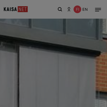
FI
EN