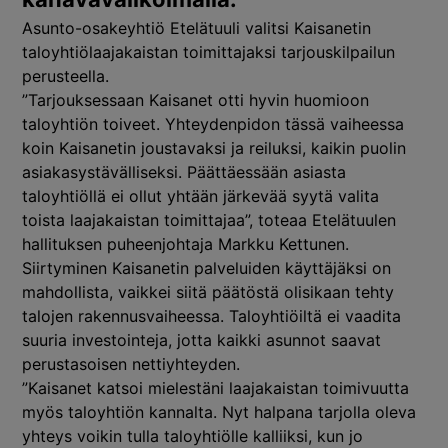
Asunto-osakeyhtiö Etelätuuli valitsi Kaisanetin
taloyhtiölaajakaistan toimittajaksi tarjouskilpailun
perusteella.
”Tarjouksessaan Kaisanet otti hyvin huomioon
taloyhtiön toiveet. Yhteydenpidon tässä vaiheessa
koin Kaisanetin joustavaksi ja reiluksi, kaikin puolin
asiakasystävälliseksi. Päättäessään asiasta
taloyhtiöllä ei ollut yhtään järkevää syytä valita
toista laajakaistan toimittajaa”, toteaa Etelätuulen
hallituksen puheenjohtaja Markku Kettunen.
Siirtyminen Kaisanetin palveluiden käyttäjäksi on
mahdollista, vaikkei siitä päätöstä olisikaan tehty
talojen rakennusvaiheessa. Taloyhtiöiltä ei vaadita
suuria investointeja, jotta kaikki asunnot saavat
perustasoisen nettiyhteyden.
”Kaisanet katsoi mielestäni laajakaistan toimivuutta
myös taloyhtiön kannalta. Nyt halpana tarjolla oleva
yhteys voikin tulla taloyhtiölle kalliiksi, kun jo