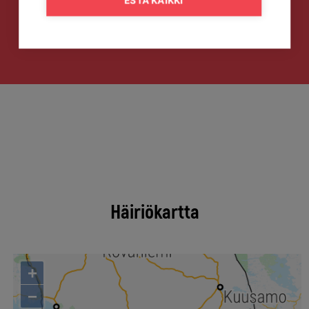
ESTÄ KAIKKI
Häiriökartta