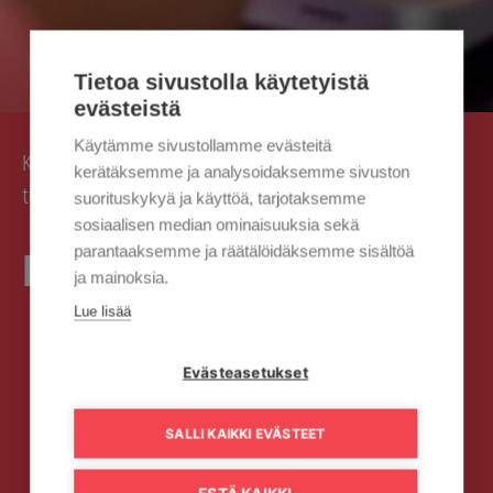
Tietoa sivustolla käytetyistä
evästeistä
Käytämme sivustollamme evästeitä
Kaisanet
Asiakaspalvelu ja
›
kerätäksemme ja analysoidaksemme sivuston
tuki
Häiriötilanteet
Häiriökartta
›
›
suorituskykyä ja käyttöä, tarjotaksemme
sosiaalisen median ominaisuuksia sekä
parantaaksemme ja räätälöidäksemme sisältöä
Häiriökartta
ja mainoksia.
Lue lisää
Evästeasetukset
SALLI KAIKKI EVÄSTEET