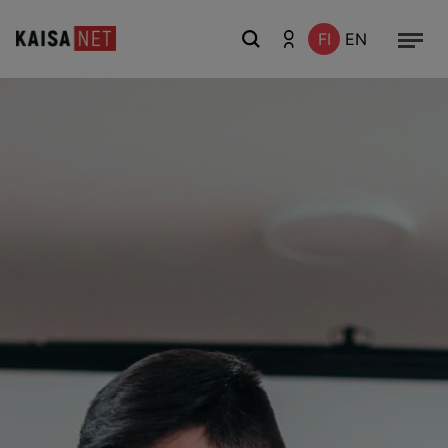
FI
EN