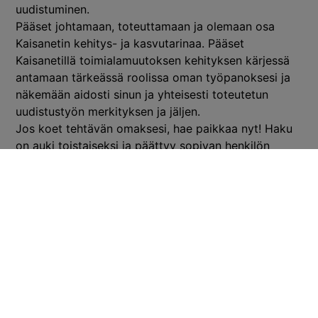
uudistuminen.
Pääset johtamaan, toteuttamaan ja olemaan osa
Kaisanetin kehitys- ja kasvutarinaa. Pääset
Kaisanetillä toimialamuutoksen kehityksen kärjessä
antamaan tärkeässä roolissa oman työpanoksesi ja
näkemään aidosti sinun ja yhteisesti toteutetun
uudistustyön merkityksen ja jäljen.
Jos koet tehtävän omaksesi, hae paikkaa nyt! Haku
on auki toistaiseksi ja päättyy sopivan henkilön
löydyttyä. Lähetä CV:si ja hakemuksesi meille alla
olevan Hae paikkaa -linkin kautta:
HAE PAIKKAA
Lisätietoja tehtävästä antaa InHunt Group Oy:n
aluejohtaja, Senior Headhunter Stig Hedberg
044 330 3132,
stig.hedberg@inhunt.fi
.