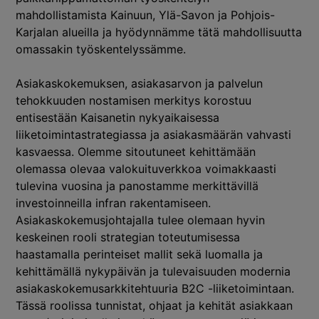
mahdollistamista Kainuun, Ylä-Savon ja Pohjois-
Karjalan alueilla ja hyödynnämme tätä mahdollisuutta
omassakin työskentelyssämme.
Asiakaskokemuksen, asiakasarvon ja palvelun
tehokkuuden nostamisen merkitys korostuu
entisestään Kaisanetin nykyaikaisessa
liiketoimintastrategiassa ja asiakasmäärän vahvasti
kasvaessa. Olemme sitoutuneet kehittämään
olemassa olevaa valokuituverkkoa voimakkaasti
tulevina vuosina ja panostamme merkittävillä
investoinneilla infran rakentamiseen.
Asiakaskokemusjohtajalla tulee olemaan hyvin
keskeinen rooli strategian toteutumisessa
haastamalla perinteiset mallit sekä luomalla ja
kehittämällä nykypäivän ja tulevaisuuden modernia
asiakaskokemusarkkitehtuuria B2C -liiketoimintaan.
Tässä roolissa tunnistat, ohjaat ja kehität asiakkaan