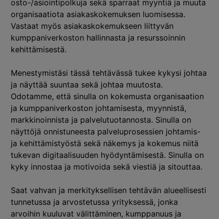
osto-/asiointipolkuja sekä sparraat myyntiä ja muuta
organisaatiota asiakaskokemuksen luomisessa.
Vastaat myös asiakaskokemukseen liittyvän
kumppaniverkoston hallinnasta ja resurssoinnin
kehittämisestä.
Menestymistäsi tässä tehtävässä tukee kykysi johtaa
ja näyttää suuntaa sekä johtaa muutosta.
Odotamme, että sinulla on kokemusta organisaation
ja kumppaniverkoston johtamisesta, myynnistä,
markkinoinnista ja palvelutuotannosta. Sinulla on
näyttöjä onnistuneesta palveluprosessien johtamis-
ja kehittämistyöstä sekä näkemys ja kokemus niitä
tukevan digitaalisuuden hyödyntämisestä. Sinulla on
kyky innostaa ja motivoida sekä viestiä ja sitouttaa.
Saat vahvan ja merkityksellisen tehtävän alueellisesti
tunnetussa ja arvostetussa yrityksessä, jonka
arvoihin kuuluvat välittäminen, kumppanuus ja