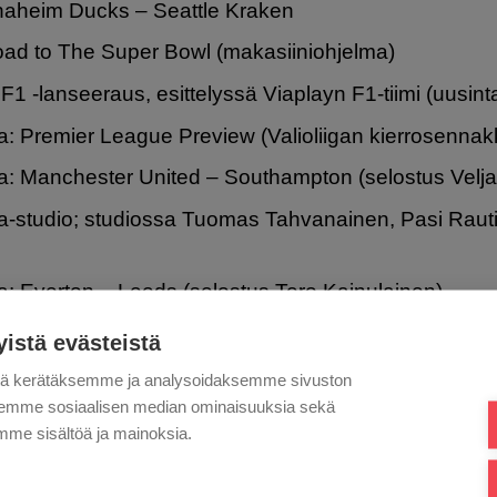
naheim Ducks – Seattle Kraken
ad to The Super Bowl (makasiiniohjelma)
F1 -lanseeraus, esittelyssä Viaplayn F1-tiimi (uusint
ga: Premier League Preview (Valioliigan kierrosennak
iga: Manchester United – Southampton (selostus Velj
iga-studio; studiossa Tuomas Tahvanainen, Pasi Rauti
ga: Everton – Leeds (selostus Tero Kainulainen)
iga: Norwich – Manchester City (selostus Mikko Innan
yistä evästeistä
iennakko 1; ennakkoa kaudelle 2022. Osa 1/3.
tä kerätäksemme ja analysoidaksemme sivuston
aksemme sosiaalisen median ominaisuuksia sekä
nnesota Wild – Carolina Hurricanes
me sisältöä ja mainoksia.