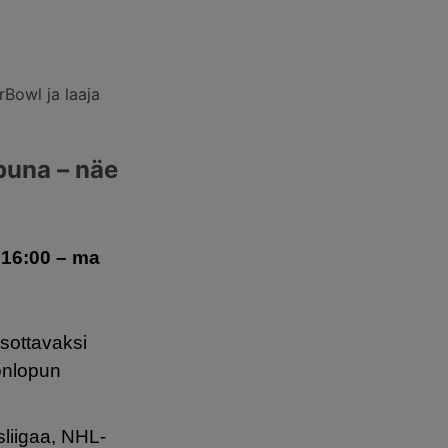
Bowl ja laaja
puna – näe
 16:00 – ma
sottavaksi
konlopun
.
sliigaa, NHL-