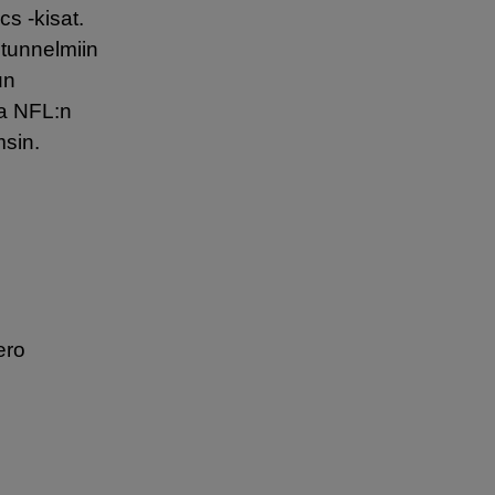
s -kisat.
tunnelmiin
un
va NFL:n
msin.
ero