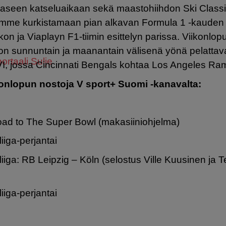
aseen katseluaikaan sekä maastohiihdon Ski Classic
mme kurkistamaan pian alkavan Formula 1 -kauden 
n ja Viaplayn F1-tiimin esittelyn parissa. Viikonlop
n sunnuntain ja maanantain välisenä yönä pelatta
ortaali
Sulje
I, jossa Cincinnati Bengals kohtaa Los Angeles Ra
onlopun nostoja V sport+ Suomi -kanavalta:
ad to The Super Bowl (makasiiniohjelma)
iiga-perjantai
iga: RB Leipzig – Köln (selostus Ville Kuusinen ja T
iiga-perjantai