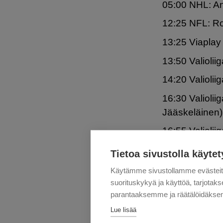
05:00 NHL: A
12:25 NFL: Ro
13:25 Viaplay 
13:50 Valiolii
14:20 Valioli
16:30 Valioli
Jääskeläinen)
16:55 Valiolii
19:25 Valioli
Tietoa sivustolla käytet
22:00 F1-kaus
Käytämme sivustollamme evästei
suorituskykyä ja käyttöä, tarjot
03:05 NHL: Mi
parantaaksemme ja räätälöidäksem
Su 13.2.
Lue lisää