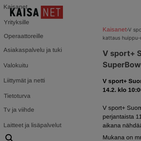
Kaisanet
Yrityksille
Kaisanet
›
V spo
Operaattoreille
kattaus huippu-u
Asiakaspalvelu ja tuki
V sport+ 
SuperBowl 
Valokuitu
Liittymät ja netti
V sport+ Suo
14.2. klo 10:0
Tietoturva
V sport+ Suom
Tv ja viihde
perjantaista 1
Laitteet ja lisäpalvelut
aikana nähdää
Mukana on mm.