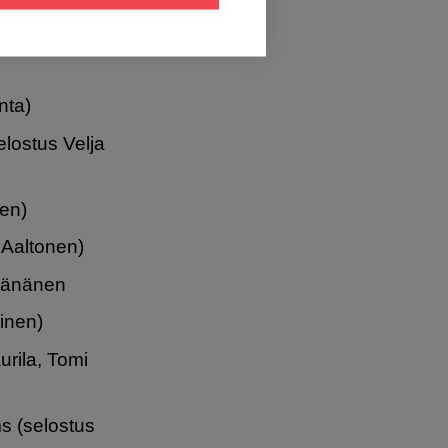
a)
 (selostus
nta)
elostus Velja
nen)
 Aaltonen)
Väänänen
inen)
rila, Tomi
s (selostus