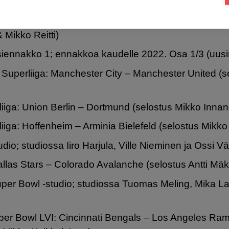
F1 -lanseeraus, esittelyssä Viaplayn F1-tiimi (uusint
iihdon Ski Classics: Jizerska Padesatka, Bedrichov
 Mikko Reitti)
iennakko 1; ennakkoa kaudelle 2022. Osa 1/3 (uusi
 Superliiga: Manchester City – Manchester United (s
iiga: Union Berlin – Dortmund (selostus Mikko Inna
iiga: Hoffenheim – Arminia Bielefeld (selostus Mikko
dio; studiossa Iiro Harjula, Ville Nieminen ja Ossi 
llas Stars – Colorado Avalanche (selostus Antti Mäk
per Bowl -studio; studiossa Tuomas Meling, Mika Lau
er Bowl LVI: Cincinnati Bengals – Los Angeles Ram