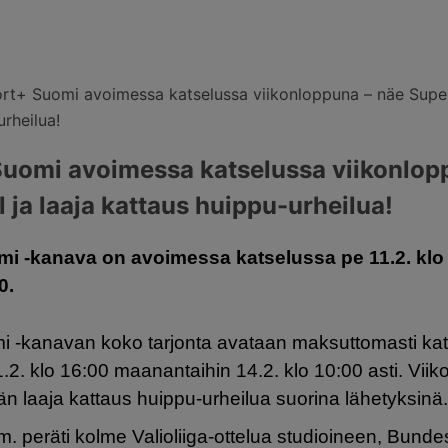
rt+ Suomi avoimessa katselussa viikonloppuna – näe Super
rheilua!
Suomi avoimessa katselussa viikonlop
ja laaja kattaus huippu-urheilua!
mi -kanava on avoimessa katselussa pe 11.2. klo
0.
i -kanavan koko tarjonta avataan maksuttomasti kat
1.2. klo 16:00 maanantaihin 14.2. klo 10:00 asti. Vii
n laaja kattaus huippu-urheilua suorina lähetyksinä
 peräti kolme Valioliiga-ottelua studioineen, Bunde