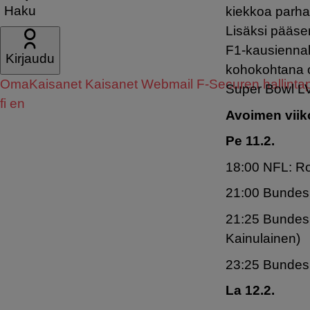
Haku
kiekkoa parha
Lisäksi pääse
F1-kausiennako
Kirjaudu
kohokohtana o
OmaKaisanet
Kaisanet Webmail
F-Securen hallintap
Super Bowl LV
fi
en
Avoimen viik
Pe 11.2.
18:00 NFL: Ro
21:00 Bundesl
21:25 Bundesli
Kainulainen)
23:25 Bundesl
La 12.2.