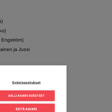
a)
ko)
a Engström)
ainen ja Jussi
en)
Evästeasetukset
SALLI KAIKKI EVÄSTEET
ESTÄ KAIKKI