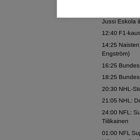
08:00 Viaplay 
08:40 Maastoh
Jussi Eskola &
12:40 F1-kaus
14:25 Naisten
Engström)
16:25 Bundesl
18:25 Bundesl
20:30 NHL-Stu
21:05 NHL: Da
24:00 NFL: Su
Tiilikainen
01:00 NFL Sup