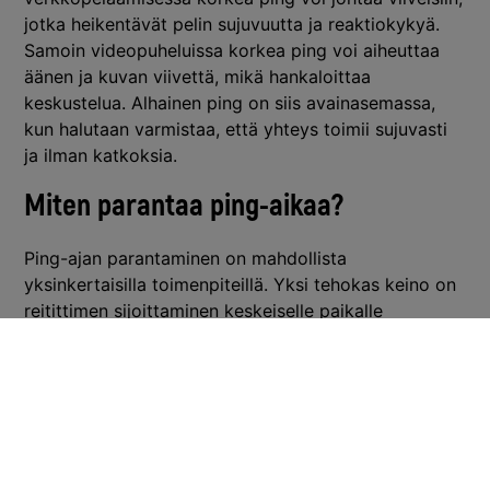
jotka heikentävät pelin sujuvuutta ja reaktiokykyä.
Samoin videopuheluissa korkea ping voi aiheuttaa
äänen ja kuvan viivettä, mikä hankaloittaa
keskustelua. Alhainen ping on siis avainasemassa,
kun halutaan varmistaa, että yhteys toimii sujuvasti
ja ilman katkoksia.
Miten parantaa ping-aikaa?
Ping-ajan parantaminen on mahdollista
yksinkertaisilla toimenpiteillä. Yksi tehokas keino on
reitittimen sijoittaminen keskeiselle paikalle
kodissasi, jolloin signaali voi kulkea esteettömästi.
Vältä esteitä, kuten seiniä tai suuria huonekaluja,
jotka voivat heikentää signaalia.
Toinen vinkki on kaistanleveyden optimointi. Sulje
turhat ohjelmat ja laitteet, jotka käyttävät internet-
yhteyttäsi, sillä ne voivat kasvattaa viivettä. Päivitä