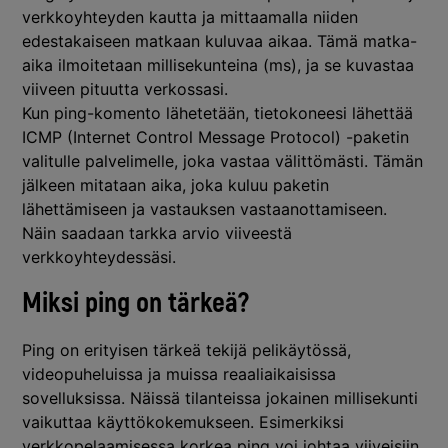
verkkoyhteyden kautta ja mittaamalla niiden
edestakaiseen matkaan kuluvaa aikaa. Tämä matka-
aika ilmoitetaan millisekunteina (ms), ja se kuvastaa
viiveen pituutta verkossasi.
Kun ping-komento lähetetään, tietokoneesi lähettää
ICMP (Internet Control Message Protocol) -paketin
valitulle palvelimelle, joka vastaa välittömästi. Tämän
jälkeen mitataan aika, joka kuluu paketin
lähettämiseen ja vastauksen vastaanottamiseen.
Näin saadaan tarkka arvio viiveestä
verkkoyhteydessäsi.
Miksi ping on tärkeä?
Ping on erityisen tärkeä tekijä pelikäytössä,
videopuheluissa ja muissa reaaliaikaisissa
sovelluksissa. Näissä tilanteissa jokainen millisekunti
vaikuttaa käyttökokemukseen. Esimerkiksi
verkkopelaamisessa korkea ping voi johtaa viiveisiin,