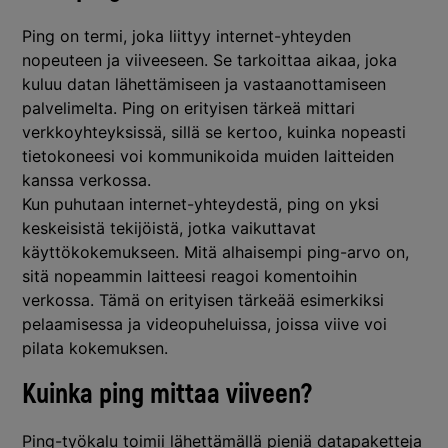
Ping on termi, joka liittyy internet-yhteyden
nopeuteen ja viiveeseen. Se tarkoittaa aikaa, joka
kuluu datan lähettämiseen ja vastaanottamiseen
palvelimelta. Ping on erityisen tärkeä mittari
verkkoyhteyksissä, sillä se kertoo, kuinka nopeasti
tietokoneesi voi kommunikoida muiden laitteiden
kanssa verkossa.
Kun puhutaan internet-yhteydestä, ping on yksi
keskeisistä tekijöistä, jotka vaikuttavat
käyttökokemukseen. Mitä alhaisempi ping-arvo on,
sitä nopeammin laitteesi reagoi komentoihin
verkossa. Tämä on erityisen tärkeää esimerkiksi
pelaamisessa ja videopuheluissa, joissa viive voi
pilata kokemuksen.
Kuinka ping mittaa viiveen?
Ping-työkalu toimii lähettämällä pieniä datapaketteja