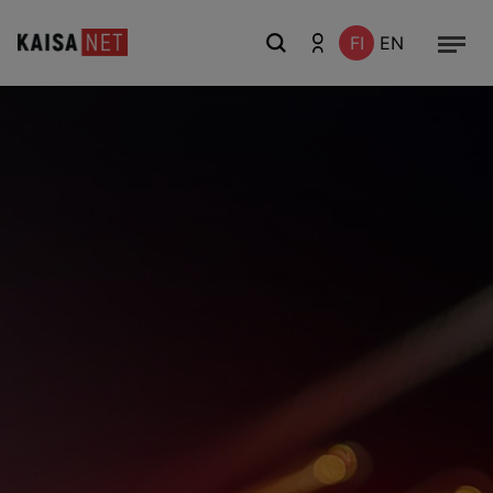
FI
EN