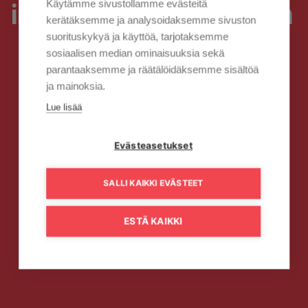
Käytämme sivustollamme evästeitä
internetyhteyden nopeutta
kerätäksemme ja analysoidaksemme sivuston
suorituskykyä ja käyttöä, tarjotaksemme
sosiaalisen median ominaisuuksia sekä
parantaaksemme ja räätälöidäksemme sisältöä
ja mainoksia.
Lue lisää
Evästeasetukset
SALLI KAIKKI EVÄSTEET
ESTÄ KAIKKI