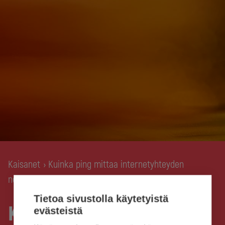
Kaisanet
Kuinka ping mittaa internetyhteyden
›
nopeutta
Tietoa sivustolla käytetyistä
Kuinka ping mittaa
evästeistä