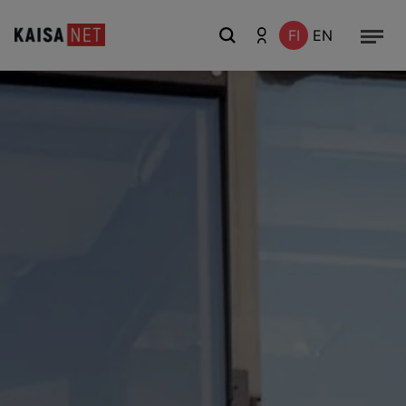
FI
EN