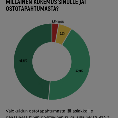
MILLAINEN KOKEMUS SINULLE JÄI
OSTOTAPAHTUMASTA?
Valokuidun ostotapahtumasta jäi asiakkaille
pääasiassa hyvin positiivinen kuva, sillä peräti 91,5%