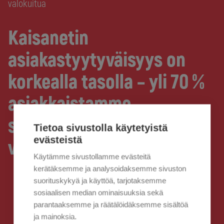
valokuitua
Kaisanetin
asiakastyytyväisyys on
korkealla tasolla – yli 70 %
asiakkaistamme
suosittelisi Kaisanetin
Tietoa sivustolla käytetyistä
evästeistä
valokuitua
Käytämme sivustollamme evästeitä
kerätäksemme ja analysoidaksemme sivuston
suorituskykyä ja käyttöä, tarjotaksemme
sosiaalisen median ominaisuuksia sekä
parantaaksemme ja räätälöidäksemme sisältöä
ja mainoksia.