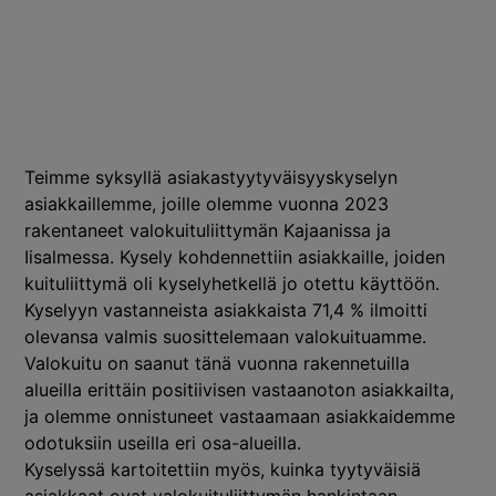
Teimme syksyllä asiakastyytyväisyyskyselyn
asiakkaillemme, joille olemme vuonna 2023
rakentaneet valokuituliittymän Kajaanissa ja
Iisalmessa. Kysely kohdennettiin asiakkaille, joiden
kuituliittymä oli kyselyhetkellä jo otettu käyttöön.
Kyselyyn vastanneista asiakkaista 71,4 % ilmoitti
olevansa valmis suosittelemaan valokuituamme.
Valokuitu on saanut tänä vuonna rakennetuilla
alueilla erittäin positiivisen vastaanoton asiakkailta,
ja olemme onnistuneet vastaamaan asiakkaidemme
odotuksiin useilla eri osa-alueilla.
Kyselyssä kartoitettiin myös, kuinka tyytyväisiä
asiakkaat ovat valokuituliittymän hankintaan