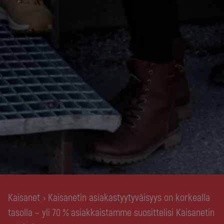
Kaisanet
Kaisanetin asiakastyytyväisyys on korkealla
›
tasolla – yli 70 % asiakkaistamme suosittelisi Kaisanetin