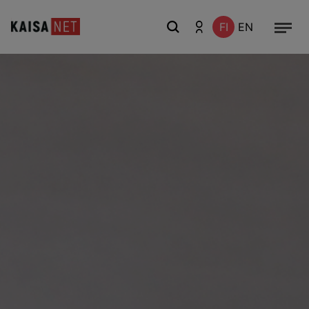
FI
EN