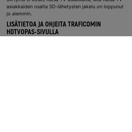
asiakkaiden osalta SD-lähetysten jakelu on loppunut
jo aiemmin.
LISÄTIETOA JA OHJEITA TRAFICOMIN
HDTVOPAS-SIVULLA
Lisätietoa muutoksesta löydät Traficomin
HDTVOPAS-sivulta
. Opas tarjoaa myös kattavat
ohjeet televisiosi HD-valmiuden selvittämiseen sekä
tarvittaessa oikeanlaisen HD-virittimen ostamiseen.
TRAFICOMIN HDTVOPAS
Voit tarkistaa laitteesi HD-valmiuden myös
Testatutlaitteet.fi -sivustolla.
TESTATUTLAITTEET.FI