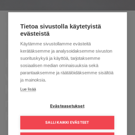
Kaisanet
HD-siirtymä etenee viimeiseen vaiheeseen –
›
Tietoa sivustolla käytetyistä
kaupalliset kanavat näkyvät 30.6. jälkeen vain HD-
evästeistä
laadulla.
Käytämme sivustollamme evästeitä
kerätäksemme ja analysoidaksemme sivuston
suorituskykyä ja käyttöä, tarjotaksemme
HD-siirtymä etenee
sosiaalisen median ominaisuuksia sekä
viimeiseen vaiheeseen –
parantaaksemme ja räätälöidäksemme sisältöä
ja mainoksia.
kaupalliset kanavat
Lue lisää
näkyvät 30.6. jälkeen vain
Evästeasetukset
HD-laadulla.
SALLI KAIKKI EVÄSTEET