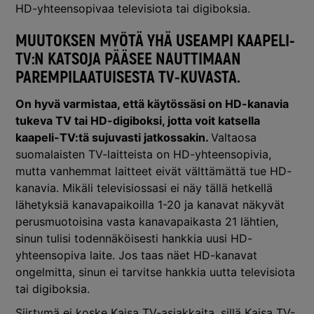
HD-yhteensopivaa televisiota tai digiboksia.
MUUTOKSEN MYÖTÄ YHÄ USEAMPI KAAPELI-
TV:N KATSOJA PÄÄSEE NAUTTIMAAN
PAREMPILAATUISESTA TV-KUVASTA
.
On hyvä varmistaa, että käytössäsi on HD-kanavia
tukeva TV tai HD-digiboksi, jotta voit katsella
kaapeli-TV:tä sujuvasti jatkossakin.
Valtaosa
suomalaisten TV-laitteista on HD-yhteensopivia,
mutta vanhemmat laitteet eivät välttämättä tue HD-
kanavia. Mikäli televisiossasi ei näy tällä hetkellä
lähetyksiä kanavapaikoilla 1-20 ja kanavat näkyvät
perusmuotoisina vasta kanavapaikasta 21 lähtien,
sinun tulisi todennäköisesti hankkia uusi HD-
yhteensopiva laite. Jos taas näet HD-kanavat
ongelmitta, sinun ei tarvitse hankkia uutta televisiota
tai digiboksia.
Siirtymä ei koske Kaisa TV-asiakkaita, sillä Kaisa TV-