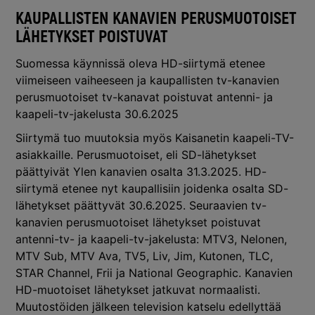
KAUPALLISTEN KANAVIEN PERUSMUOTOISET
LÄHETYKSET POISTUVAT
Suomessa käynnissä oleva HD-siirtymä etenee
viimeiseen vaiheeseen ja kaupallisten tv-kanavien
perusmuotoiset tv-kanavat poistuvat antenni- ja
kaapeli-tv-jakelusta 30.6.2025
Siirtymä tuo muutoksia myös Kaisanetin kaapeli-TV-
asiakkaille. Perusmuotoiset, eli SD-lähetykset
päättyivät Ylen kanavien osalta 31.3.2025. HD-
siirtymä etenee nyt kaupallisiin joidenka osalta SD-
lähetykset päättyvät 30.6.2025. Seuraavien tv-
kanavien perusmuotoiset lähetykset poistuvat
antenni-tv- ja kaapeli-tv-jakelusta: MTV3, Nelonen,
MTV Sub, MTV Ava, TV5, Liv, Jim, Kutonen, TLC,
STAR Channel, Frii ja National Geographic. Kanavien
HD-muotoiset lähetykset jatkuvat normaalisti.
Muutostöiden jälkeen television katselu edellyttää